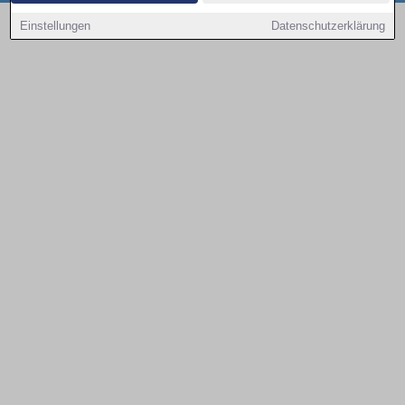
Copyright © 2000 - 2026 | 1A Infosysteme GmbH | Content by: 1a-sites-autos
Einstellungen
Datenschutzerklärung
08.08.2026