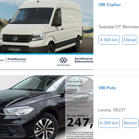
VW Crafter
Salzatal OT Bennste
4.900 km
Diesel
VW Polo
Leuna, 06237
6.000 km
Benzin