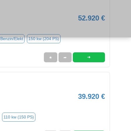
52.920 €
(Benzin/Elekt
150 kw (204 PS)
➜
★
➦
39.920 €
110 kw (150 PS)