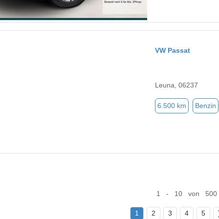
VW Passat
Leuna, 06237
6.500 km
Benzin
1 - 10 von 500
1
2
3
4
5