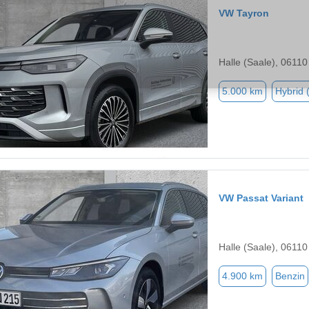
VW Tayron
Halle (Saale), 06110
5.000 km
Hybrid 
VW Passat Variant
Halle (Saale), 06110
4.900 km
Benzin