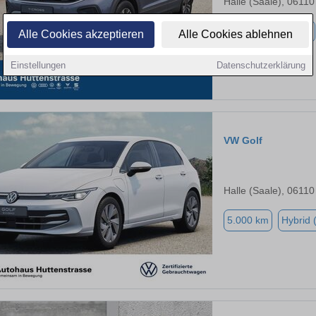
Halle (Saale), 06110
2.500 km
Benzin
Alle Cookies akzeptieren
Alle Cookies ablehnen
Einstellungen
Datenschutzerklärung
VW Golf
Halle (Saale), 06110
5.000 km
Hybrid 