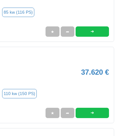
85 kw (116 PS)
➜
★
➦
37.620 €
110 kw (150 PS)
➜
★
➦