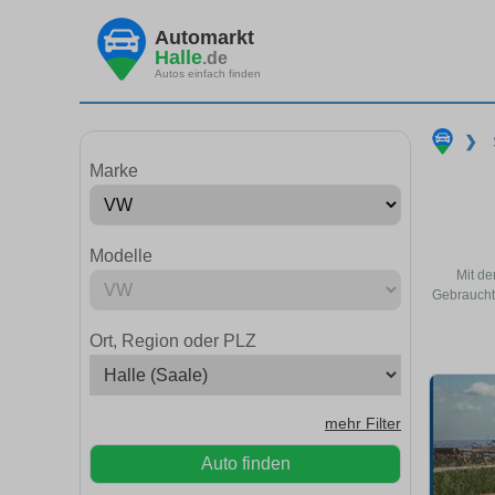
Automarkt
Halle
.de
Autos einfach finden
❯
Marke
Modelle
Mit de
Gebrauchtw
Ort, Region oder PLZ
mehr Filter
Auto finden