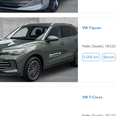
VW Tiguan
Halle (Saale), 06110
5.000 km
Benzin
VW T-Cross
Halle (Saale), 06110