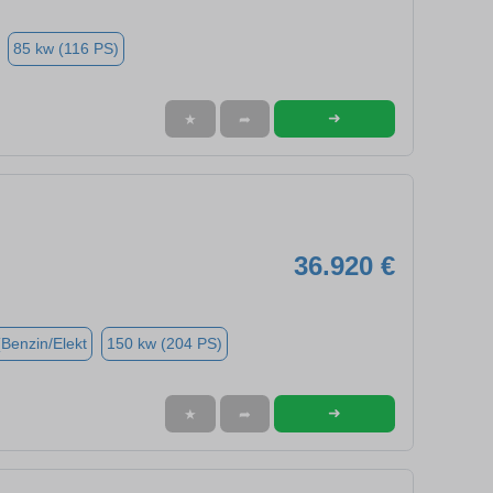
85 kw (116 PS)
➜
★
➦
36.920 €
(Benzin/Elekt
150 kw (204 PS)
➜
★
➦