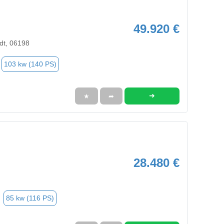
49.920 €
dt, 06198
103 kw (140 PS)
➜
★
➦
28.480 €
85 kw (116 PS)