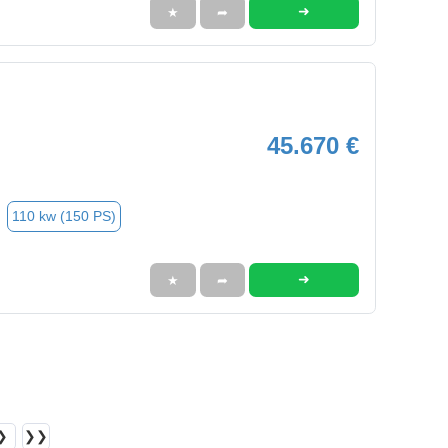
➜
★
➦
45.670 €
110 kw (150 PS)
➜
★
➦
❯
❯❯