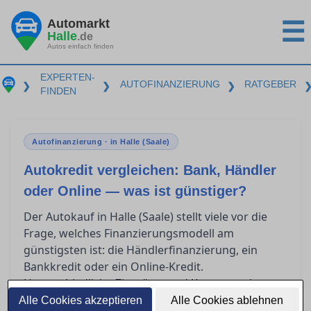
Automarkt
☰
Halle
.de
Autos einfach finden
EXPERTEN-
AUTOFINANZIERUNG
RATGEBER
❯
❯
❯
FINDEN
Autofinanzierung · in Halle (Saale)
Autokredit vergleichen: Bank, Händler
oder Online — was ist günstiger?
Der Autokauf in Halle (Saale) stellt viele vor die
Frage, welches Finanzierungsmodell am
günstigsten ist: die Händlerfinanzierung, ein
Bankkredit oder ein Online-Kredit.
Unterschiedliche Zinssätze und Kostenstrukturen
wie der effektive Jahreszins und die
Alle Cookies akzeptieren
Alle Cookies ablehnen