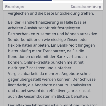
Gesamtkosten sind entscheidend. In diesem
Einstellungen
Artikel erfahren Sie, wie Sie die Angebote richtig
Datenschutzerklärung
vergleichen und die beste Entscheidung treffen.
Bei der Händlerfinanzierung in Halle (Saale)
arbeiten
oft mit festgelegten
Autohäuser
Partnerbanken zusammen und können attraktive
Sonderkonditionen wie niedrige Zinsen oder
flexible Raten anbieten. Ein Bankkredit hingegen
bietet häufig mehr Transparenz, da Sie die
Konditionen direkt mit der Bank verhandeln
können. Online-Kredite punkten meist mit
niedrigen Zinssätzen und einfacher
Vergleichbarkeit, da mehrere Angebote schnell
gegenübergestellt werden können. Der Schlüssel
liegt darin, die Angebote genau zu analysieren
und dabei sowohl den effektiven Jahreszins als
auch die Gesamtkosten im Blick zu behalten.
Der effektive Jahreszins ist ein wichtiger Indikator