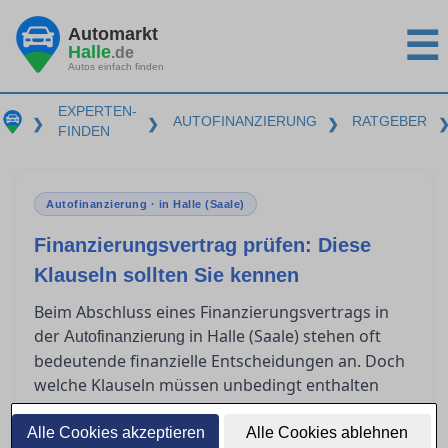
Automarkt
☰
Halle
.de
Autos einfach finden
EXPERTEN-
AUTOFINANZIERUNG
RATGEBER
❯
❯
❯
FINDEN
Autofinanzierung · in Halle (Saale)
Finanzierungsvertrag prüfen: Diese
Klauseln sollten Sie kennen
Beim Abschluss eines Finanzierungsvertrags in
der
in Halle (Saale) stehen oft
Autofinanzierung
bedeutende finanzielle Entscheidungen an. Doch
welche Klauseln müssen unbedingt enthalten
sein, um rechtlich abgesichert zu sein? Viele
Verbraucher sind unsicher, was
Alle Cookies akzeptieren
Alle Cookies ablehnen