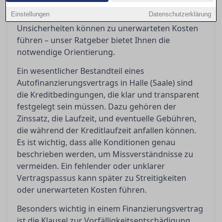
Vorfälligkeitsentschädigungen bedeuten oder
Einstellungen
Datenschutzerklärung
wann ein Widerruf möglich ist. Diese
Unsicherheiten können zu unerwarteten Kosten
führen – unser Ratgeber bietet Ihnen die
notwendige Orientierung.
Ein wesentlicher Bestandteil eines
Autofinanzierungsvertrags in Halle (Saale) sind
die Kreditbedingungen, die klar und transparent
festgelegt sein müssen. Dazu gehören der
Zinssatz, die Laufzeit, und eventuelle Gebühren,
die während der Kreditlaufzeit anfallen können.
Es ist wichtig, dass alle Konditionen genau
beschrieben werden, um Missverständnisse zu
vermeiden. Ein fehlender oder unklarer
Vertragspassus kann später zu Streitigkeiten
oder unerwarteten Kosten führen.
Besonders wichtig in einem Finanzierungsvertrag
ist die Klausel zur Vorfälligkeitsentschädigung,