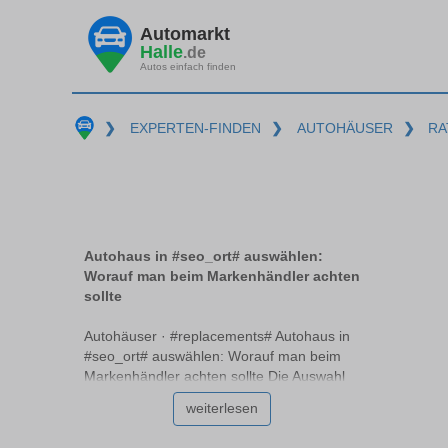
Automarkt
Halle
.de
Autos einfach finden
❯
EXPERTEN-FINDEN
❯
AUTOHÄUSER
❯
RA
Autohaus in #seo_ort# auswählen:
Worauf man beim Markenhändler achten
sollte
Autohäuser · #replacements# Autohaus in
#seo_ort# auswählen: Worauf man beim
Markenhändler achten sollte Die Auswahl
des richtigen Autohauses #replacements#
weiterlesen
ist entscheidend für den Kauf oder die
Wartung Ihres Fahrzeugs. Ein seriöses