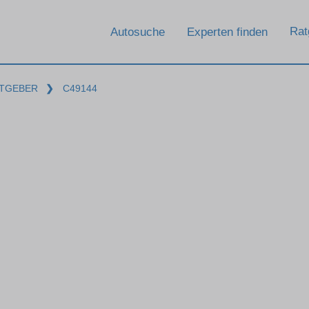
Rat
Autosuche
Experten finden
TGEBER
❯
C49144