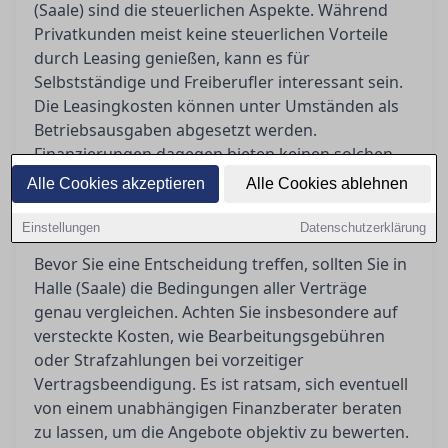
(Saale) sind die steuerlichen Aspekte. Während
Privatkunden meist keine steuerlichen Vorteile
durch Leasing genießen, kann es für
Selbstständige und Freiberufler interessant sein.
Die Leasingkosten können unter Umständen als
Betriebsausgaben abgesetzt werden.
Finanzierungen dagegen bieten keinen solchen
Vorteil, aber die Tatsache, dass Sie das Auto
Alle Cookies akzeptieren
Alle Cookies ablehnen
später besitzen, könnte langfristige finanzielle
Sicherheit bieten.
Einstellungen
Datenschutzerklärung
Bevor Sie eine Entscheidung treffen, sollten Sie in
Halle (Saale) die Bedingungen aller Verträge
genau vergleichen. Achten Sie insbesondere auf
versteckte Kosten, wie Bearbeitungsgebühren
oder Strafzahlungen bei vorzeitiger
Vertragsbeendigung. Es ist ratsam, sich eventuell
von einem unabhängigen Finanzberater beraten
zu lassen, um die Angebote objektiv zu bewerten.