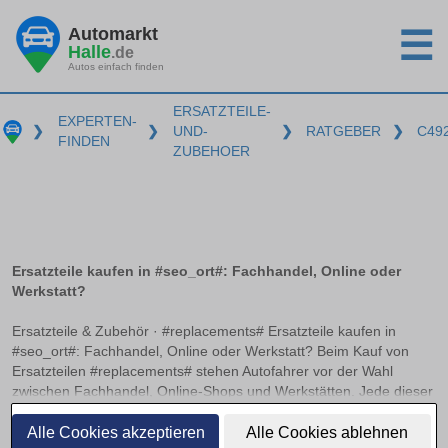
Automarkt
☰
Halle
.de
Autos einfach finden
ERSATZTEILE-
EXPERTEN-
❯
❯
UND-
❯
RATGEBER
❯
C49
FINDEN
ZUBEHOER
Ersatzteile kaufen in #seo_ort#: Fachhandel, Online oder
Werkstatt?
Ersatzteile & Zubehör · #replacements# Ersatzteile kaufen in
#seo_ort#: Fachhandel, Online oder Werkstatt? Beim Kauf von
Ersatzteilen #replacements# stehen Autofahrer vor der Wahl
zwischen Fachhandel, Online-Shops und Werkstätten. Jede dieser
Bezugsquellen hat ihre Vorzüge und Herausforderungen. Worauf
weiterlesen
es beim Online-Kauf von Kfz-Teilen zu achten gilt und wann sich
Alle Cookies akzeptieren
Alle Cookies ablehnen