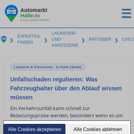
Automarkt
☰
Halle
.de
Autos einfach finden
LACKIERER-
EXPERTEN-
UND-
RATGEBER
C491
❯
❯
❯
❯
FINDEN
KAROSSERIE
Lackierer & Karosserie · in Halle (Saale)
Unfallschaden regulieren: Was
Fahrzeughalter über den Ablauf wissen
müssen
Ein Verkehrsunfall kann schnell zur
Belastungsprobe werden, besonders wenn es um
die Regulierung des Schadens über die
gegnerische Versicherung geht. Fahrzeughalter
Alle Cookies akzeptieren
Alle Cookies ablehnen