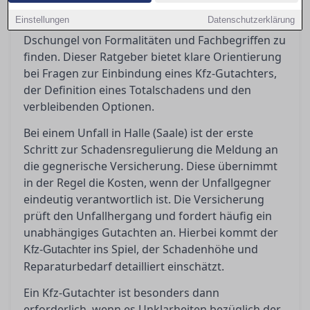
in Halle (Saale) stehen oft vor der
Einstellungen
Datenschutzerklärung
Herausforderung, den richtigen Weg durch den
Dschungel von Formalitäten und Fachbegriffen zu
finden. Dieser Ratgeber bietet klare Orientierung
bei Fragen zur Einbindung eines Kfz-Gutachters,
der Definition eines Totalschadens und den
verbleibenden Optionen.
Bei einem Unfall in Halle (Saale) ist der erste
Schritt zur Schadensregulierung die Meldung an
die gegnerische Versicherung. Diese übernimmt
in der Regel die Kosten, wenn der Unfallgegner
eindeutig verantwortlich ist. Die Versicherung
prüft den Unfallhergang und fordert häufig ein
unabhängiges Gutachten an. Hierbei kommt der
ins Spiel, der Schadenhöhe und
Kfz-Gutachter
Reparaturbedarf detailliert einschätzt.
Ein Kfz-Gutachter ist besonders dann
erforderlich, wenn es Unklarheiten bezüglich der