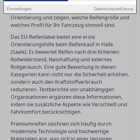
Budgetreifen sind, können die Entscheidung
Einstellungen
erschweren. In diesem Ratgeber bieten wir
Datenschutzerklärung
Orientierung und zeigen, welche Reifengröße und
welches Profil für Ihr Fahrzeug sinnvoll sind.
Das EU-Reifenlabel bietet eine erste
Orientierungshilfe beim Reifenkauf in Halle
(Saale). Es bewertet Reifen nach drei Kriterien:
Rollwiderstand, Nasshaftung und externes
Rollgeräusch. Eine gute Bewertung in diesen
Kategorien kann nicht nur die Sicherheit erhöhen,
sondern auch den Kraftstoffverbrauch
reduzieren. Testberichte von unabhängigen
Organisationen ergänzen diese Informationen,
indem sie zusätzliche Aspekte wie Verschleiß und
Fahrkomfort berücksichtigen.
Premiumreifen zeichnen sich häufig durch
modernste Technologie und hochwertige
Materialien aus, was sich in einer besseren