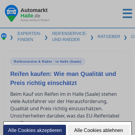
Automarkt
☰
Halle
.de
Autos einfach finden
EXPERTEN-
REIFENSERVICE-
RATGEBER
C
❯
❯
❯
❯
FINDEN
UND-RAEDER
Reifenservice & Räder · in Halle (Saale)
Reifen kaufen: Wie man Qualität und
Preis richtig einschätzt
Beim Kauf von Reifen im in Halle (Saale) stehen
viele Autofahrer vor der Herausforderung,
Qualität und Preis richtig einzuschätzen.
Unsicherheiten darüber, was das EU-Reifenlabel
und Testberichte wirklich aussagen, oder ob
Premiumreifen tatsächlich besser als
Alle Cookies akzeptieren
Alle Cookies ablehnen