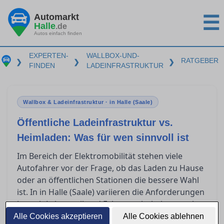
Automarkt
☰
Halle
.de
Autos einfach finden
EXPERTEN-
WALLBOX-UND-
RATGEBER
❯
❯
❯
FINDEN
LADEINFRASTRUKTUR
Wallbox & Ladeinfrastruktur · in Halle (Saale)
Öffentliche Ladeinfrastruktur vs.
Heimladen: Was für wen sinnvoll ist
Im Bereich der Elektromobilität stehen viele
Autofahrer vor der Frage, ob das Laden zu Hause
oder an öffentlichen Stationen die bessere Wahl
ist. In in Halle (Saale) variieren die Anforderungen
je nach Lebensstil und Fahrgewohnheiten stark.
Während das Heimladen langfristige
Alle Cookies akzeptieren
Alle Cookies ablehnen