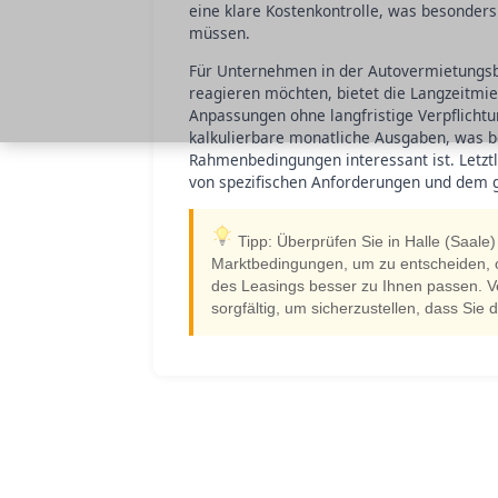
eine klare Kostenkontrolle, was besonders 
müssen.
Für Unternehmen in der Autovermietungsbra
reagieren möchten, bietet die Langzeitmiete
Anpassungen ohne langfristige Verpflichtu
kalkulierbare monatliche Ausgaben, was b
Rahmenbedingungen interessant ist. Letzt
von spezifischen Anforderungen und dem g
Tipp: Überprüfen Sie in Halle (Saale
Marktbedingungen, um zu entscheiden, ob 
des Leasings besser zu Ihnen passen. V
sorgfältig, um sicherzustellen, dass Sie d