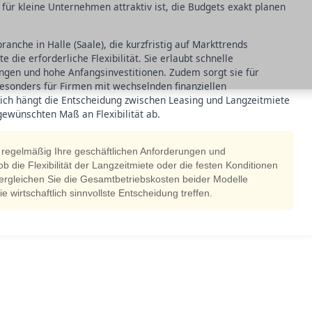
für kleine Unternehmen attraktiv ist, die Budgets exakt planen
nche in Halle (Saale), die kurzfristig auf Markttrends
 die erforderliche Flexibilität. Sie erlaubt schnelle
ngen und hohe Anfangsinvestitionen. Zudem sorgt sie für
esonders für Firmen mit wechselnden finanziellen
lich hängt die Entscheidung zwischen Leasing und Langzeitmiete
ewünschten Maß an Flexibilität ab.
) regelmäßig Ihre geschäftlichen Anforderungen und
die Flexibilität der Langzeitmiete oder die festen Konditionen
ergleichen Sie die Gesamtbetriebskosten beider Modelle
ie wirtschaftlich sinnvollste Entscheidung treffen.