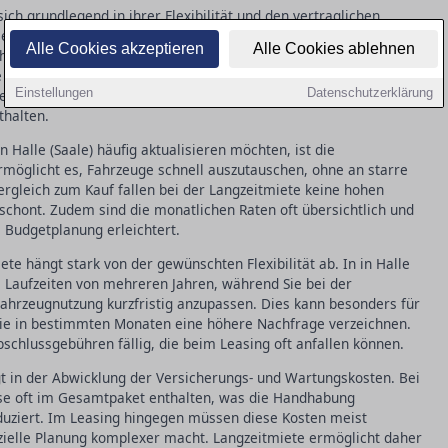
ch grundlegend in ihrer Flexibilität und den vertraglichen
) oft eine längere Vertragslaufzeit erfordert, bietet die
Alle Cookies akzeptieren
Alle Cookies ablehnen
ohne langfristige Verpflichtungen. Dies kann besonders attraktiv
 sein, die schnell auf Marktveränderungen reagieren müssen.
Einstellungen
Datenschutzerklärung
le Wartungskosten, während Leasingverträge oft zusätzliche
thalten.
 Halle (Saale) häufig aktualisieren möchten, ist die
ermöglicht es, Fahrzeuge schnell auszutauschen, ohne an starre
ergleich zum Kauf fallen bei der Langzeitmiete keine hohen
 schont. Zudem sind die monatlichen Raten oft übersichtlich und
 Budgetplanung erleichtert.
e hängt stark von der gewünschten Flexibilität ab. In in Halle
te Laufzeiten von mehreren Jahren, während Sie bei der
Fahrzeugnutzung kurzfristig anzupassen. Dies kann besonders für
die in bestimmten Monaten eine höhere Nachfrage verzeichnen.
schlussgebühren fällig, die beim Leasing oft anfallen können.
gt in der Abwicklung der Versicherungs- und Wartungskosten. Bei
iese oft im Gesamtpaket enthalten, was die Handhabung
uziert. Im Leasing hingegen müssen diese Kosten meist
anzielle Planung komplexer macht. Langzeitmiete ermöglicht daher